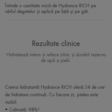
uscată, deshidratată.
Întinde o cantitate mică de Hydrance RICH pe
vârful degetelor și aplică pe față și pe gât.
Beneficii
• HIDRATEAZĂ timp de 24 de ore continuu.
Acțiunea complexului hidratant brevetat* de
ingrediente active Cohederm™ al cremei hidratante
Rezultate clinice
Hydrance RICH asigură o dispersie optimă a apei
termale Avène și limitează evaporarea acesteia.
Hidratează intens și reface zilnic și durabil rezerva
• CALMEAZĂ: Această cremă hidratantă cu
de apă a pielii.
parfum subtil și proaspăt oferă un conținut ridicat
de apă termală Avène după fiecare aplicare,
pentru o piele fină și luminoasă.
• CALMEAZĂ: Textura sa bogată, non-grasă
calmează nevoia de hidratare a pielii pe tot
Crema hidratantă Hydrance RICH oferă 24 de ore¹
parcursul zilei și îi redă suplețea și prospețimea.
de hidratare continuă. Cu fiecare zi, pielea este
vizibil:
• Calmată: 98%²
TEXTURĂ