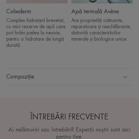
Cohederm
Apă termală Avène
Complex hidratant brevetat,
Are proprietăți calmante,
cu mici rezerve de apă care
reparatoare și reechilibrante,
pot hrăni pielea la nevoie,
datorită caracteristicilor
pentru o hidratare de lungă
minerale și biologice unice.
durată.
Compoziție
ÎNTREBĂRI FRECVENTE
Ai nelămuriri sau întrebări? Experții noștri sunt aici
pentru tine.