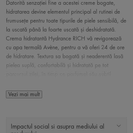
Datorită senzației fine a acestei creme bogate,
hidratarea devine elementul principal al rutinei de
frumusețe pentru toate tipurile de piele sensibilă, de
la uscată până la foarte uscată și deshidratată.
Crema hidratantă Hydrance RICH vă revigorează
cu apa termală Avène, pentru a vă oferi 24 de ore
de hidratare. Textura sa bogată și neaderentă lasă
pielea suplă, confortabilă și hidratată pe tot
parcursul zilei, în timp ce parfumul său subtil
trezește simțurile. De asemenea, este disponibilă cu
protecție SPF 30 împotriva razelor UV sau în
Vezi mai mult
varianta BB ușor pigmentatăpigmentată.
Impactul social si asupra mediului al
CÂTEVA CUVINTE DE LA EXPERTUL