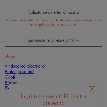
Solicită newsletter-ul nostru
Suntem mereu atenți la pielea ta! Toate sfaturile noastre pentru a
avea grijă de pielea ta, zi de zi.
ABONEAZĂ-TE LA NEWSLETTER
Sfaturi
Vindecarea cicatricilor
Protecție solară
Copii
Bărbați
Piele mixtă
Îngrijirea esențială pentru
Despre noi
pielea ta