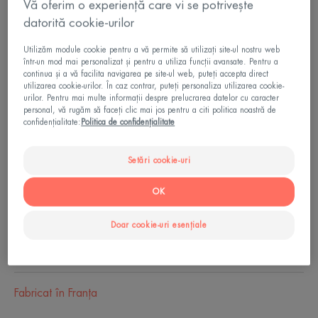
Vă oferim o experiență care vi se potrivește
datorită cookie-urilor
Tub
Tub
40ml
Utilizăm module cookie pentru a vă permite să utilizați site-ul nostru web
într-un mod mai personalizat și pentru a utiliza funcții avansate. Pentru a
continua și a vă facilita navigarea pe site-ul web, puteți accepta direct
Ideal pentru
utilizarea cookie-urilor. În caz contrar, puteți personaliza utilizarea cookie-
urilor. Pentru mai multe informații despre prelucrarea datelor cu caracter
Adulti
personal, vă rugăm să faceți clic mai jos pentru a citi politica noastră de
confidențialitate:
Politica de confidențialitate
Tip de piele
Setări cookie-uri
Piele uscata - Piele foarte uscată - Piele sensibila
OK
Nevoie
Doar cookie-uri esențiale
Confort - Hidratare
Fabricat în Franţa