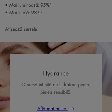
• Mai luminoasă: 95%²
• Mai suplă: 98%²
Beneficiile texturii
Textură bogată și cremoasă, care redă confortul pielii.
Afișează sursele
Aroma conținutului
Delicată și ușoară
*Brevet înregistrat
Hydrance
O sursă infinită de hidratare pentru
pielea sensibilă.
Află mai multe