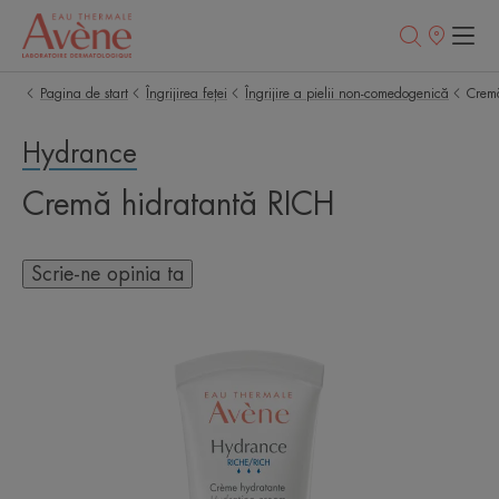
Retailerii
Noștri
Pagina de start
Îngrijirea feței
Îngrijire a pielii non-comedogenică
Crem
Hydrance
Cremă hidratantă RICH
Scrie-ne opinia ta