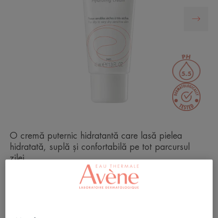
O cremă puternic hidratantă care lasă pielea
hidratată, suplă și confortabilă pe tot parcursul
zilei.
Cremă hidratantă timp de 24 de ore
Hidratantă, calmantă, textură catifelată