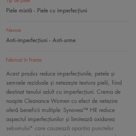
Tip de piele
Piele mixtă - Piele cu imperfecțiuni
Nevoie
Anti-imperfecțiuni - Anti-urme
Fabricat în Franţa
Acest produs reduce imperfecțiunile, petele și
semnele reziduale și netezește textura pielii, fiind
destinat tenului adult cu imperfecțiuni. Crema de
noapte Cleanance Women cu efect de netezire
oferă beneficii multiple: Synovea™ HR reduce
aspectul imperfecțiunilor și limitează oxidarea
sebumului* care cauzează apariția punctelor