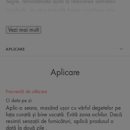
negre, retinaldehida ajută la reducerea semnelor
reziduale, iar apa termală Avène contribuie prin
proprietățile calmante, anti-iritante. Textura non-
grasă, catifelată și plăcută învăluie pielea și îi oferă
Vezi mai mult
confort pe tot parcursul nopții. Se aplică
independent sau după serul obișnuit, pe pielea
APLICARE
perfect curată, iar parfumul captivant face ca acest
produs să fie unul care nu îți poate lipsi.
Aplicare
Frecvență de utilizare
CÂTEVA CUVINTE DE LA EXPERTUL
NOSTRU
O data pe zi
Aplic-o seara, masând ușor cu vârful degetelor pe
fața curată și bine uscată. Evită zona ochilor. Dacă
resimți senzații de furnicături, aplică produsul o
dată la două zile .