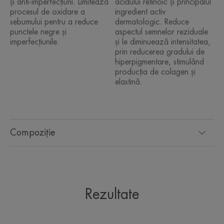
și anti-imperfecțiuni. Limitează
acidului retinoic și principalul
• REDUCE semnele reziduale.
procesul de oxidare a
ingredient activ
• NETEZEȘTE textura pielii.
sebumului pentru a reduce
dermatologic. Reduce
punctele negre și
aspectul semnelor reziduale
imperfecțiunile.
și le diminuează intensitatea,
prin reducerea gradului de
TEXTURĂ
hiperpigmentare, stimulând
producția de colagen și
elastină.
Beneficiile texturii
Textură fină, învăluitoare, cu aspect catifelat, non-gras.
Aroma conținutului
Compoziție
Parfum proaspăt, delicat
*Activități in-vitro
Rezultate