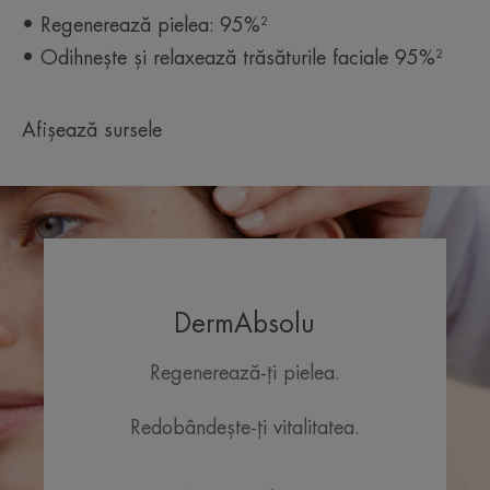
• Regenerează pielea: 95%²
• Odihnește și relaxează trăsăturile faciale 95%²
TEXTURĂ
Afișează sursele
Beneficiile texturii
Textură îmbogățită cu unt de Shea, cu o textură cremoasă
de balsam.
Aroma conținutului
Parfum floral, delicat
*Brevet înregistrat ca marcă înregistrată a Sytheon USA.
DermAbsolu
Regenerează-ți pielea.
Redobândește-ți vitalitatea.