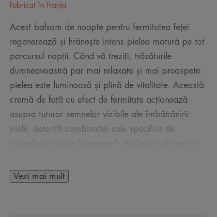
Fabricat în Franţa
Acest balsam de noapte pentru fermitatea feței
regenerează și hrănește intens pielea matură pe tot
parcursul nopții. Când vă treziți, trăsăturile
dumneavoastră par mai relaxate și mai proaspete:
pielea este luminoasă și plină de vitalitate. Această
cremă de față cu efect de fermitate acționează
asupra tuturor semnelor vizibile ale îmbătrânirii
pielii, datorită combinației sale specifice de
ingrediente active brevetate*. Polifenolii din vanilie,
stimulatori ai acidului hialuronic, luptă împotriva
pielii laxe. Bakuchiol (sau Sytenol™), o alternativă
Vezi mai mult
vegetală pentru retinol, ajută la menținerea
volumului facial. Glicoleolul, un precursor al
lipidelor esențiale ale pielii, oferă hidratare, suplețe