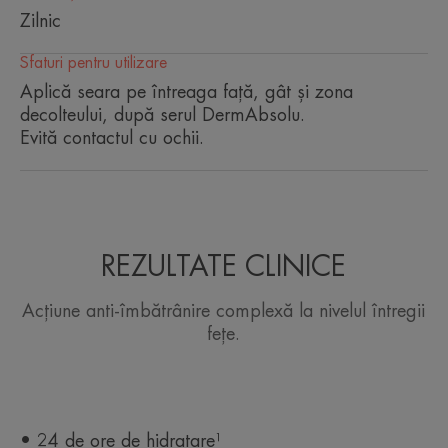
senzorială.
Zilnic
Sfaturi pentru utilizare
Aplică seara pe întreaga față, gât și zona
decolteului, după serul DermAbsolu.
Evită contactul cu ochii.
Avantaj
O combinație specifică, brevetată de ingrediente
active, care acționează împotriva efectelor vizibile
ale îmbătrânirii pielii.
REZULTATE CLINICE
Beneficii
Acțiune anti-îmbătrânire complexă la nivelul întregii
• REPARĂ pielea datorită acțiunii bakuchiolului
fețe.
(Syténol™) și a polifenolilor de vanilie.
• REGENEREAZĂ intens pielea matură pe tot
parcursul nopții.
• HRĂNEȘTE și calmează imediat toate tipurile de
piele sensibilă.
• 24 de ore de hidratare¹