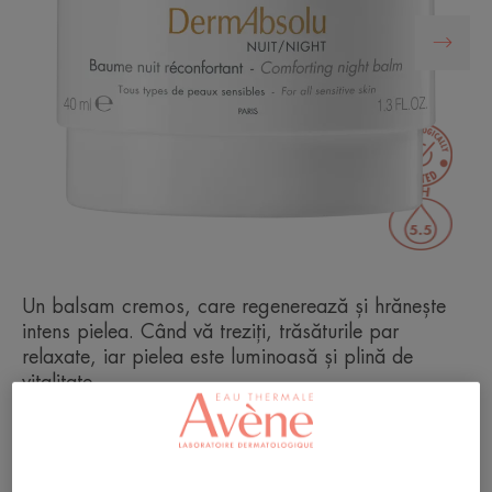
Un balsam cremos, care regenerează și hrănește
intens pielea. Când vă treziți, trăsăturile par
relaxate, iar pielea este luminoasă și plină de
vitalitate.
Combinație de ingrediente active anti-îmbătrânire,
brevetate.