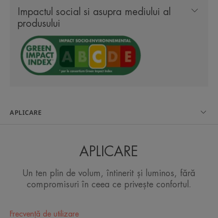
Impactul social si asupra mediului al
și confort. Textura sa moale, îmbogățită cu unt de
produsului
Shea, calmează imediat toate tipurile de piele
sensibil,ă, pentru un plus de confort. Datorită
recipientului său ermetic, DermAbsolu este sigur și
ușor de utilizat.
APLICARE
CÂTEVA CUVINTE DE LA EXPERTUL
NOSTRU
APLICARE
Un ten plin de volum, întinerit și luminos, fără
compromisuri în ceea ce privește confortul.
Balsamul de noapte reconfortant:
expertiză galenică care susține
eficiența și atractivitatea
Frecvență de utilizare