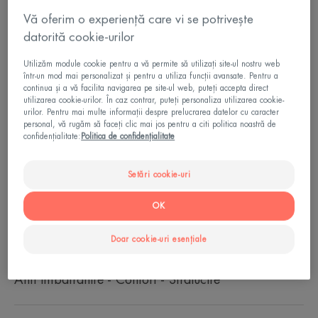
Vă oferim o experiență care vi se potrivește
Redensificator, regenerant, nutritiv
datorită cookie-urilor
Utilizăm module cookie pentru a vă permite să utilizați site-ul nostru web
Oală
Oală
40ml
într-un mod mai personalizat și pentru a utiliza funcții avansate. Pentru a
continua și a vă facilita navigarea pe site-ul web, puteți accepta direct
utilizarea cookie-urilor. În caz contrar, puteți personaliza utilizarea cookie-
urilor. Pentru mai multe informații despre prelucrarea datelor cu caracter
Ideal pentru
personal, vă rugăm să faceți clic mai jos pentru a citi politica noastră de
confidențialitate:
Politica de confidențialitate
Adulti
Setări cookie-uri
Tip de piele
OK
Piele sensibila - Toate tipurile de piele
Doar cookie-uri esențiale
Nevoie
Anti imbatranire - Confort - Strălucire