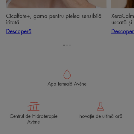
la
eczeme
Cicalfate+, gama pentru pielea sensibilă
XeraCalm 
iritată
uscată și
Descoperă
Descoper
Mergi
Mergi
Mergi
la
la
la
elementul
elementul
elementul
1
2
3
Apa termală Avène
Centrul de Hidroterapie
Inovație de ultimă oră
Avène