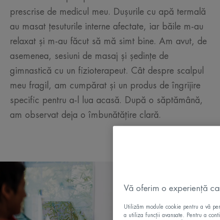
prescrise de medicul meu. Dușurile cu apă termală
au masat țesuturile interne afectate, iar băile m-au
relaxat și m-au făcut să mă simt bine. Am avut, de
asemenea, sesiuni de masaj și ședințe de
gimnastică cu un fizioterapeut. Cât despre scalpul
meu fragil, am cumpărat și un produs de îngrijire
specific pentru a-l lua acasă. După o săptămână,
am observat deja o îmbunătățire clară.
Vă oferim o experiență care
Utilizăm module cookie pentru a vă permi
a utiliza funcții avansate. Pentru a cont