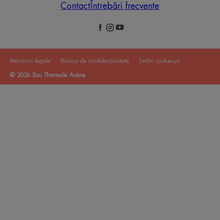
Contact
Întrebări frecvente
Mențiuni legale
Politica de confidențialitate
Setări cookie-uri
© 2026 Eau Thermale Avène