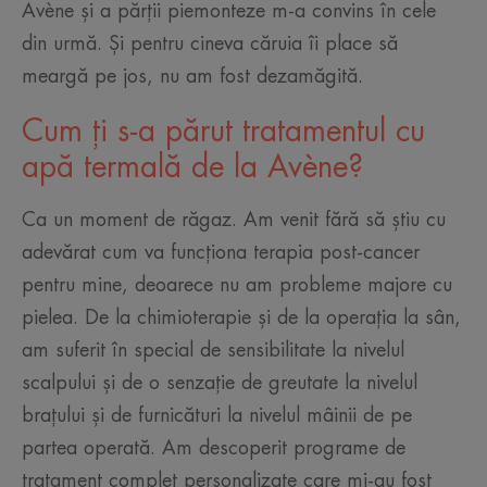
Avène și a părții piemonteze m-a convins în cele
din urmă. Și pentru cineva căruia îi place să
meargă pe jos, nu am fost dezamăgită.
Cum ți s-a părut tratamentul cu
apă termală de la Avène?
Ca un moment de răgaz. Am venit fără să știu cu
adevărat cum va funcționa terapia post-cancer
pentru mine, deoarece nu am probleme majore cu
pielea. De la chimioterapie și de la operația la sân,
am suferit în special de sensibilitate la nivelul
scalpului și de o senzație de greutate la nivelul
brațului și de furnicături la nivelul mâinii de pe
partea operată. Am descoperit programe de
tratament complet personalizate care mi-au fost