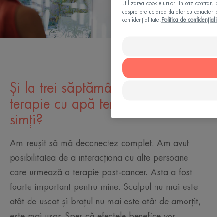
utilizarea cookie-urilor. În caz contrar,
despre prelucrarea datelor cu caracter p
confidențialitate:
Politica de confidențiali
Și la trei săptămâni după această
terapie cu apă termală, cum te
simți?
Am reușit să mă deconectez complet. Am avut
posibilitatea de a interacționa cu alte persoane
care urmează o terapie post-cancer. Asta a fost
foarte important pentru mine. Scalpul nu mai este
atât de uscat și brațul nu mai este atât de amorțit,
este mai ușor. Sper că efectele benefice vor