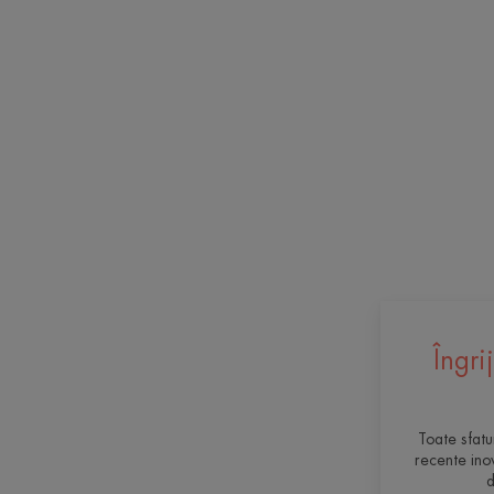
Îngri
Toate sfatu
recente ino
d