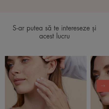
S-ar putea să te intereseze și
acest lucru
Descoperă
Descoper
Cicalfate+,
XeraCal
gama
A.D.,
pentru
gama
pielea
pentru
sensibilă
pielea
iritată
foarte
uscată
și
predispu